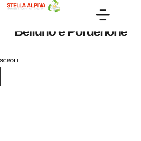
Smaltimento
rifiuti
per
aziende
a
Treviso,
Belluno
e
Pordenone
SCROLL